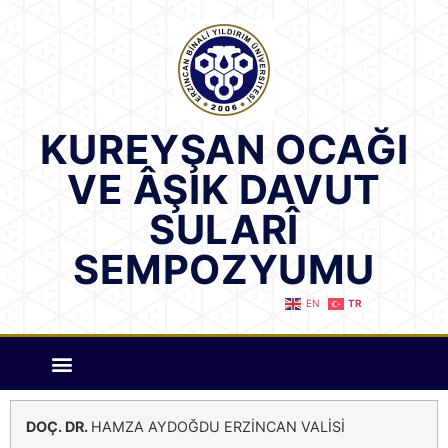
KUREYŞAN OCAĞI
VE ÂŞIK DAVUT
SULARÎ
SEMPOZYUMU
EN
TR
DOÇ. DR.
HAMZA AYDOĞDU ERZİNCAN VALİSİ