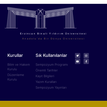
Erzincan Binali Yıldırım Üniversitesi
Anadolu'da Bir Dünya Üniversitesi
Kurullar
Sık Kullanılanlar
Bilim ve Hakem
Sempozyum Programı
Kurulu
Önemli Tarihler
Düzenleme
Kayıt Bilgileri
Kurulu
Yazım Kuralları
Sempozyum Yayınları